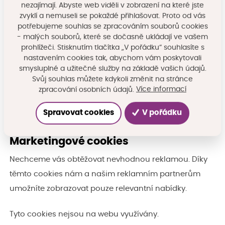
nezajímají. Abyste web viděli v zobrazení na které jste
zvyklí a nemuseli se pokaždé přihlašovat. Proto od vás
potřebujeme souhlas se zpracováním souborů cookies
Statistické cookies
- malých souborů, které se dočasně ukládají ve vašem
prohlížeči. Stisknutím tlačítka „V pořádku“ souhlasíte s
Statistické cookies pomáhají majitelům webových
nastavením cookies tak, abychom vám poskytovali
stránek, aby porozuměli, jak návštěvníci používají
smysluplné a užitečné služby na základě vašich údajů.
webové stránky a mohli je dále vylepšovat. Anonymně
Svůj souhlas můžete kdykoli změnit na stránce
Více informací
zpracování osobních údajů.
sbírají a sdělují informace.
Spravovat cookies
V pořádku
Tyto cookies nejsou na webu využívány.
Marketingové cookies
Nechceme vás obtěžovat nevhodnou reklamou. Díky
těmto cookies nám a našim reklamním partnerům
umožníte zobrazovat pouze relevantní nabídky.
Tyto cookies nejsou na webu využívány.